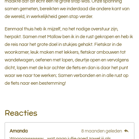
maakte dat dit écht een te grote stap was. Onze spanning
samen gemeten, bereikten we inderdaad die andere kant van
de wereld, in werkelijkheid geen stap verder.
Eenmaal thuis heb ik mijzelf, na het nodige overstuur zijn,
herpakt. Samen met Mallow ben ik in de rust gekropen en heb ik
de reis naar het grote doel in stukjes gehakt. Fietskar in de
woonkamer, leuk maken met lekkers, fietskar ombouwen tot
wandelwagen, oefenen met lopen, deurtje open en vervolgens
dicht, lopen met de kar achter de fiets en dan is daar het punt
waar we naar toe werken; Samen verbonden en in alle rust op
de fiets naar een bestemming!
Reacties
Amanda
8 maanden geleden
Wooooowwwww... wat gaan jullie goed zowel jij als