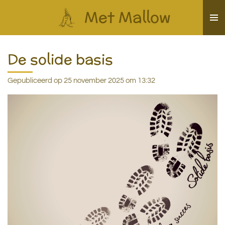
Ga
Met Mallow
direct
naar
de
De solide basis
hoofdinhoud
Gepubliceerd op 25 november 2025 om 13:32