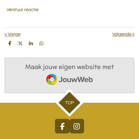
Verstuur reactie
«
Vorige
Volgende
»
D
D
S
D
e
e
h
e
l
e
a
l
e
l
r
e
n
e
n
Maak jouw eigen website met
JouwWeb
TOP
F
I
a
n